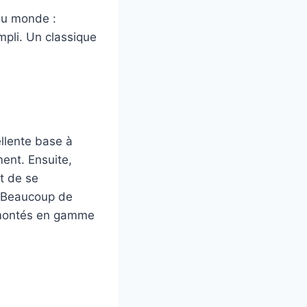
au monde :
pli. Un classique
ellente base à
ment. Ensuite,
t de se
. Beaucoup de
« montés en gamme