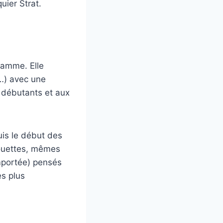
uier Strat.
 gamme. Elle
…) avec une
 débutants et aux
uis le début des
ouettes, mêmes
mportée) pensés
es plus