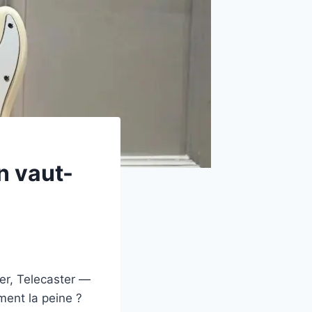
n vaut-
er, Telecaster —
ment la peine ?