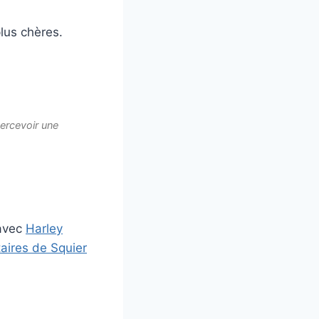
plus chères.
percevoir une
avec
Harley
taires de Squier